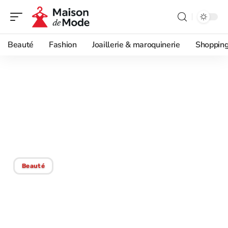
Beauté
Fashion
Joaillerie & maroquinerie
Shoppin
13/10/2025
Cosmétologue : rôle,
missions et compétences
à connaître
Beauté