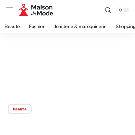
Beauté
Fashion
Joaillerie & maroquinerie
Shoppin
30/08/2025
Les raisons pour
lesquelles les femmes
optent pour une coupe de
cheveux courte
Beauté