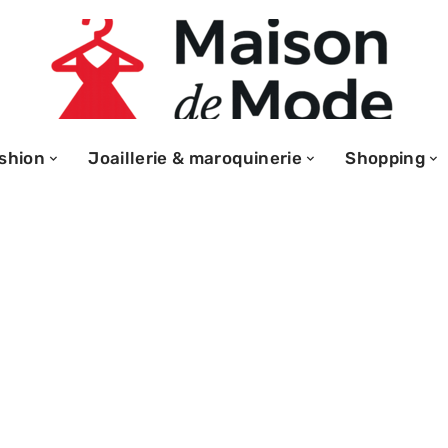
shion
Joaillerie & maroquinerie
Shopping
naliser Gilet
orcer l’image de