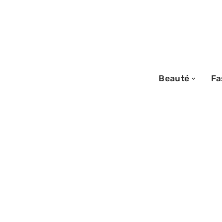
Beauté
Fa
10/06/2026
Pourquoi person
Jaune peut renf
votre marque ?