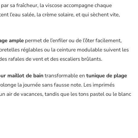
it par sa fraîcheur, la viscose accompagne chaque
t l’eau salée, la crème solaire, et qui sèchent vite,
lage ample
permet de l’enfiler ou de l’ôter facilement,
etelles réglables ou la ceinture modulable suivent les
des rafales de vent et des escaliers brûlants.
ur maillot de bain
transformable en
tunique de plage
rolonge la journée sans fausse note. Les imprimés
n air de vacances, tandis que les tons pastel ou le blanc
 de soleil
, cabas en raphia, sandales en cuir.
es détails :
pression, liens à nouer ou zip discret facilitent la vie à la