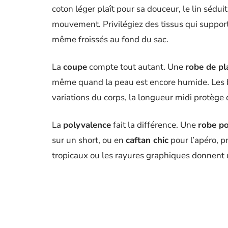
coton léger plaît pour sa douceur, le lin sédu
mouvement. Privilégiez des tissus qui supporten
même froissés au fond du sac.
La
coupe
compte tout autant. Une
robe de p
même quand la peau est encore humide. Les br
variations du corps, la longueur midi protège 
La
polyvalence
fait la différence. Une
robe po
sur un short, ou en
caftan chic
pour l’apéro, p
tropicaux ou les rayures graphiques donnent u
se marient avec tous les accessoires :
lunettes
Pour choisir sans regret, concentrez-vous sur c
Optez pour des
fermetures simples
: boutons-