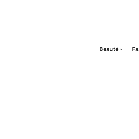
Beauté
Fa
03/04/2026
Robe pour maillo
modèles pratiqu
du sable au bar