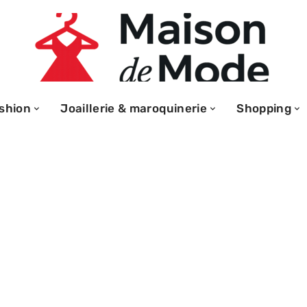
shion
Joaillerie & maroquinerie
Shopping
t de bain :
es pour passer