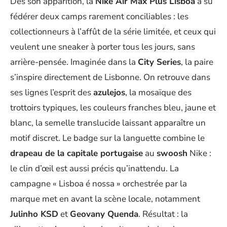
Dès son apparition, la
Nike Air Max Plus Lisboa
a su
fédérer deux camps rarement conciliables : les
collectionneurs à l’affût de la série limitée, et ceux qui
veulent une sneaker à porter tous les jours, sans
arrière-pensée. Imaginée dans la
City Series
, la paire
s’inspire directement de Lisbonne. On retrouve dans
ses lignes l’esprit des
azulejos
, la mosaïque des
trottoirs typiques, les couleurs franches bleu, jaune et
blanc, la semelle translucide laissant apparaître un
motif discret. Le badge sur la languette combine le
drapeau de la capitale portugaise
au
swoosh
Nike :
le clin d’œil est aussi précis qu’inattendu. La
campagne « Lisboa é nossa » orchestrée par la
marque met en avant la scène locale, notamment
Julinho KSD
et
Geovany Quenda
. Résultat : la