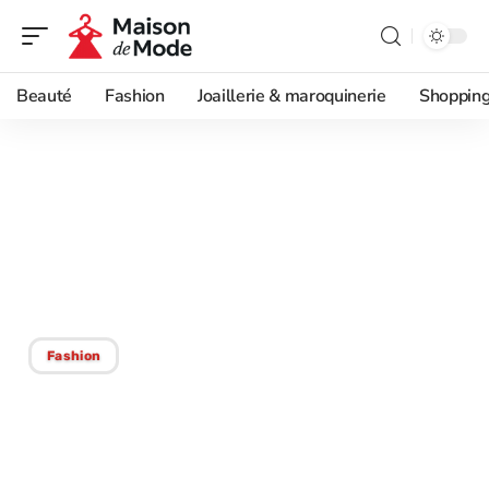
Beauté
Fashion
Joaillerie & maroquinerie
Shoppin
01/05/2026
TN Lisboa Nike pour la
collection ou pour le daily
wear ?
Fashion