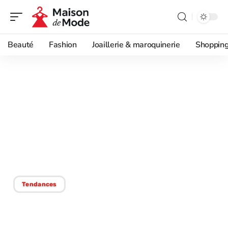
Beauté
Fashion
Joaillerie & maroquinerie
Shoppin
28/12/2025
Tenue vestimentaire
éthique : comment
adopter un style mode
durable ?
Tendances